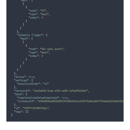
"
main
"
:
[
[
{
"
node
"
:
"
If
"
,
"
type
"
:
"
main
"
,
"
index
"
:
0
}
]
]
},
"
Schedule Trigger
"
:
{
"
main
"
:
[
[
{
"
node
"
:
"
Get many posts
"
,
"
type
"
:
"
main
"
,
"
index
"
:
0
}
]
]
}
},
"
active
"
:
true
,
"
settings
"
:
{
"
executionOrder
"
:
"
v1
"
},
"
versionId
"
:
"
4e63a018-5cae-4253-ad28-1e9aa90168dc
"
,
"
meta
"
:
{
"
templateCredsSetupCompleted
"
:
true
,
"
instanceId
"
:
"
a98e8506a882b8d52393d84b9e4ce53b73e5bca84f760a4bd424db342b3c9a
},
"
id
"
:
"
fAFPTt39xMEfUZpL
"
,
"
tags
"
:
[]
}