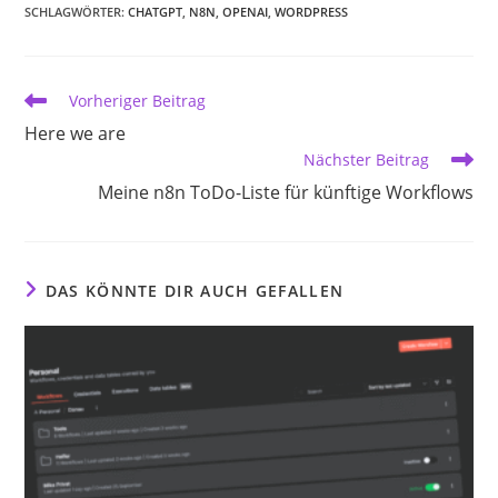
SCHLAGWÖRTER
:
CHATGPT
,
N8N
,
OPENAI
,
WORDPRESS
Weitere
Vorheriger Beitrag
Artikel
Here we are
ansehen
Nächster Beitrag
Meine n8n ToDo-Liste für künftige Workflows
DAS KÖNNTE DIR AUCH GEFALLEN