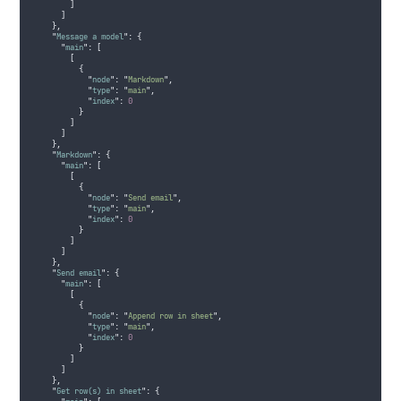
]
]
},
"
Message a model
"
:
{
"
main
"
:
[
[
{
"
node
"
:
"
Markdown
"
,
"
type
"
:
"
main
"
,
"
index
"
:
0
}
]
]
},
"
Markdown
"
:
{
"
main
"
:
[
[
{
"
node
"
:
"
Send email
"
,
"
type
"
:
"
main
"
,
"
index
"
:
0
}
]
]
},
"
Send email
"
:
{
"
main
"
:
[
[
{
"
node
"
:
"
Append row in sheet
"
,
"
type
"
:
"
main
"
,
"
index
"
:
0
}
]
]
},
"
Get row(s) in sheet
"
:
{