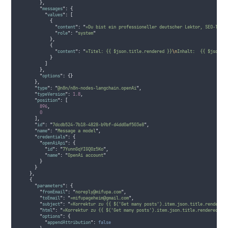
},
"
messages
"
:
{
"
values
"
:
[
{
"
content
"
:
"
=Du bist ein professioneller deutscher Lektor, SEO-Text
"
role
"
:
"
system
"
},
{
"
content
"
:
"
=Titel: {{ $json.title.rendered }}
\n
Inhalt:  {{ $json.c
}
]
},
"
options
"
:
{}
},
"
type
"
:
"
@n8n/n8n-nodes-langchain.openAi
"
,
"
typeVersion
"
:
1.8
,
"
position
"
:
[
896
,
0
],
"
id
"
:
"
7dcdb524-7b18-4828-b9bf-d4dd0af503e8
"
,
"
name
"
:
"
Message a model
"
,
"
credentials
"
:
{
"
openAiApi
"
:
{
"
id
"
:
"
7YunnGqYIGQ0z5Ko
"
,
"
name
"
:
"
OpenAi account
"
}
}
},
{
"
parameters
"
:
{
"
fromEmail
"
:
"
noreply@mifupa.com
"
,
"
toEmail
"
:
"
=mifupageheim@gmail.com
"
,
"
subject
"
:
"
=Korrektur zu {{ $('Get many posts').item.json.title.rendered
"
html
"
:
"
=Korrektur zu {{ $('Get many posts').item.json.title.rendered }}
"
options
"
:
{
"
appendAttribution
"
:
false