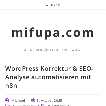
Zum
MENÜ
Inhalt
springen
mifupa.com
MEINE PERSÖNLICHE SPIELWIESE
WordPress Korrektur & SEO-
Analyse automatisieren mit
n8n
Beitrags-
Beitrag
Michael
6. August 2025
Autor:
veröffentlicht:
Beitrags-
Beitrags-