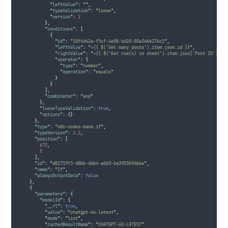
"
leftValue
"
:
""
,
"
typeValidation
"
:
"
loose
"
,
"
version
"
:
2
},
"
conditions
"
:
[
{
"
id
"
:
"
18f4d42a-f5cf-4e08-bd20-80a346b276c1
"
,
"
leftValue
"
:
"
={{ $('Get many posts').item.json.id }}
"
,
"
rightValue
"
:
"
={{ $('Get row(s) in sheet').item.json['Post ID'] }}
"
operator
"
:
{
"
type
"
:
"
number
"
,
"
operation
"
:
"
equals
"
}
}
],
"
combinator
"
:
"
and
"
},
"
looseTypeValidation
"
:
true
,
"
options
"
:
{}
},
"
type
"
:
"
n8n-nodes-base.if
"
,
"
typeVersion
"
:
2.2
,
"
position
"
:
[
672
,
0
],
"
id
"
:
"
d82719f3-d8bb-4bb4-a6b0-ba295369d66e
"
,
"
name
"
:
"
If
"
,
"
alwaysOutputData
"
:
false
},
{
"
parameters
"
:
{
"
modelId
"
:
{
"
__rl
"
:
true
,
"
value
"
:
"
chatgpt-4o-latest
"
,
"
mode
"
:
"
list
"
,
"
cachedResultName
"
:
"
CHATGPT-4O-LATEST
"