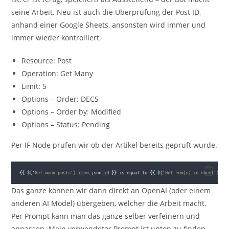
seine Arbeit. Neu ist auch die Überprüfung der Post ID,
anhand einer Google Sheets, ansonsten wird immer und
immer wieder kontrolliert.
Resource: Post
Operation: Get Many
Limit: 5
Options – Order: DECS
Options – Order by: Modified
Options – Status: Pending
Per IF Node prüfen wir ob der Artikel bereits geprüft wurde.
{{
$
(
'
Get many posts
'
)
.
item
.
json
.
id
}}
is
equal
to
{{
$
(
'
Get row(s) in sheet
'
)
.
it
Das ganze können wir dann direkt an OpenAI (oder einem
anderen AI Model) übergeben, welcher die Arbeit macht.
Per Prompt kann man das ganze selber verfeinern und
anpassen. Mein verwendeter Prompt ist unten zu finden.