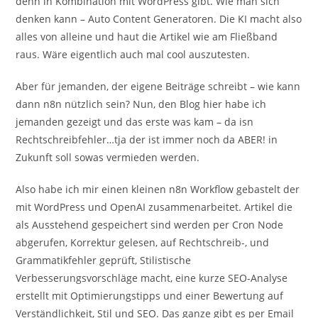
denn in Kombination mit WordPress gibt. Wie man sich
denken kann – Auto Content Generatoren. Die KI macht also
alles von alleine und haut die Artikel wie am Fließband
raus. Wäre eigentlich auch mal cool auszutesten.
Aber für jemanden, der eigene Beiträge schreibt – wie kann
dann n8n nützlich sein? Nun, den Blog hier habe ich
jemanden gezeigt und das erste was kam – da isn
Rechtschreibfehler…tja der ist immer noch da ABER! in
Zukunft soll sowas vermieden werden.
Also habe ich mir einen kleinen n8n Workflow gebastelt der
mit WordPress und OpenAI zusammenarbeitet. Artikel die
als Ausstehend gespeichert sind werden per Cron Node
abgerufen, Korrektur gelesen, auf Rechtschreib-, und
Grammatikfehler geprüft, Stilistische
Verbesserungsvorschläge macht, eine kurze SEO-Analyse
erstellt mit Optimierungstipps und einer Bewertung auf
Verständlichkeit, Stil und SEO. Das ganze gibt es per Email