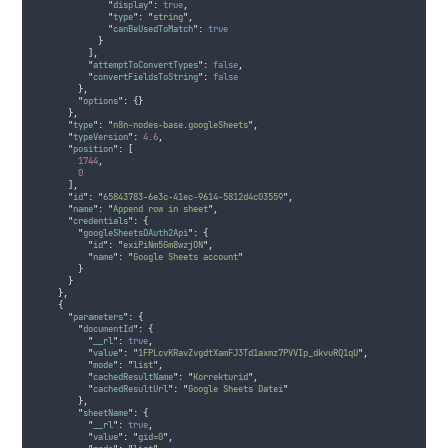
"
display
"
:
true
,
"
type
"
:
"
string
"
,
"
canBeUsedToMatch
"
:
true
}
],
"
attemptToConvertTypes
"
:
false
,
"
convertFieldsToString
"
:
false
},
"
options
"
:
{}
},
"
type
"
:
"
n8n-nodes-base.googleSheets
"
,
"
typeVersion
"
:
4.6
,
"
position
"
:
[
1744
,
0
],
"
id
"
:
"
65843783-6e3c-41ec-9614-5812d4c03559
"
,
"
name
"
:
"
Append row in sheet
"
,
"
credentials
"
:
{
"
googleSheetsOAuth2Api
"
:
{
"
id
"
:
"
exiPiNm5Gm8wzjON
"
,
"
name
"
:
"
Google Sheets account
"
}
}
},
{
"
parameters
"
:
{
"
documentId
"
:
{
"
__rl
"
:
true
,
"
value
"
:
"
1FPLcvKRavZvgdtXamFJ3Td1axmz7PVVIp_dkvuRQ1qU
"
,
"
mode
"
:
"
list
"
,
"
cachedResultName
"
:
"
Korrekturid
"
,
"
cachedResultUrl
"
:
"
Google Sheets Datei
"
},
"
sheetName
"
:
{
"
__rl
"
:
true
,
"
value
"
:
"
gid=0
"
,