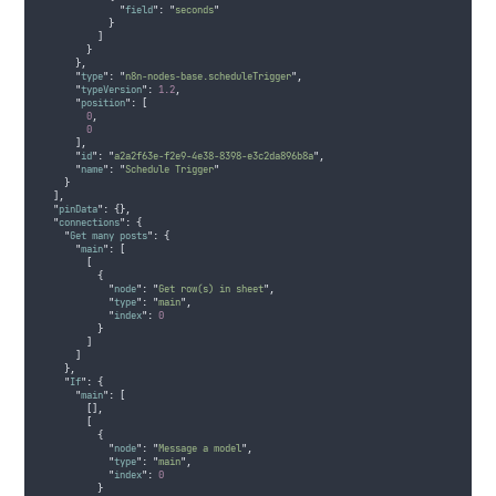
"
field
"
:
"
seconds
"
}
]
}
},
"
type
"
:
"
n8n-nodes-base.scheduleTrigger
"
,
"
typeVersion
"
:
1.2
,
"
position
"
:
[
0
,
0
],
"
id
"
:
"
a2a2f63e-f2e9-4e38-8398-e3c2da896b8a
"
,
"
name
"
:
"
Schedule Trigger
"
}
],
"
pinData
"
:
{},
"
connections
"
:
{
"
Get many posts
"
:
{
"
main
"
:
[
[
{
"
node
"
:
"
Get row(s) in sheet
"
,
"
type
"
:
"
main
"
,
"
index
"
:
0
}
]
]
},
"
If
"
:
{
"
main
"
:
[
[],
[
{
"
node
"
:
"
Message a model
"
,
"
type
"
:
"
main
"
,
"
index
"
:
0
}