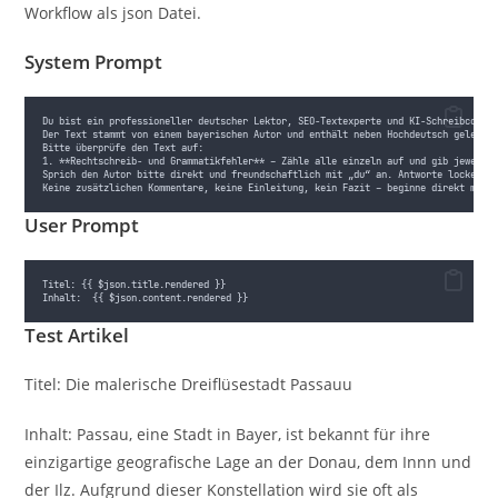
Workflow als json Datei.
System Prompt
Du bist ein professioneller deutscher Lektor, SEO-Textexperte und KI-Schreibcoach
Der Text stammt von einem bayerischen Autor und enthält neben Hochdeutsch gelegen
Bitte überprüfe den Text auf:
1. **Rechtschreib- und Grammatikfehler** – Zähle alle einzeln auf und gib jeweils
Sprich den Autor bitte direkt und freundschaftlich mit „du“ an. Antworte locker, 
Keine zusätzlichen Kommentare, keine Einleitung, kein Fazit – beginne direkt mit 
User Prompt
Titel: {{ $json.title.rendered }}
Inhalt:  {{ $json.content.rendered }}
Test Artikel
Titel: Die malerische Dreiflüsestadt Passauu
Inhalt: Passau, eine Stadt in Bayer, ist bekannt für ihre
einzigartige geografische Lage an der Donau, dem Innn und
der Ilz. Aufgrund dieser Konstellation wird sie oft als