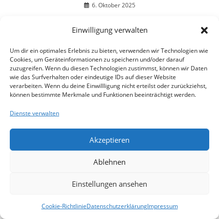
6. Oktober 2025
Einwilligung verwalten
DIESER BEITRAG HAT EINEN KOMMENTAR
Um dir ein optimales Erlebnis zu bieten, verwenden wir Technologien wie
Cookies, um Geräteinformationen zu speichern und/oder darauf
zuzugreifen. Wenn du diesen Technologien zustimmst, können wir Daten
Michael
6. AUGUST 2025
ANTWORTEN
wie das Surfverhalten oder eindeutige IDs auf dieser Website
verarbeiten. Wenn du deine Einwillligung nicht erteilst oder zurückziehst,
Hier der Bericht zu diesem Artikel:
können bestimmte Merkmale und Funktionen beeinträchtigt werden.
Korrektur zu WordPress Auto Korrektur und SEO-Analyse
Dienste verwalten
mit n8n
Rechtschreib- und Grammatikfehler (inkl. Erklärung):
Akzeptieren
„was geht“ → „was möglich ist“ – umgangssprachlich, kann
aber stilistisch abgeschwächt werden.
Ablehnen
„da isn Rechtschreibfehler“ → „da ist ein
Rechtschreibfehler“ – absichtlich umgangssprachlich,
Einstellungen ansehen
stilistisch aber ggf. unsauber.
„Rechtschreib-, und Grammatikfehler“ → „Rechtschreib-
Cookie-Richtlinie
Datenschutzerklärung
Impressum
und Grammatikfehler“ – das Komma ist hier falsch, da bei