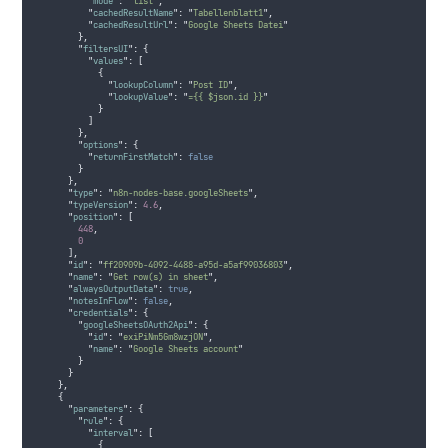
"
mode
"
:
"
list
"
,
"
cachedResultName
"
:
"
Tabellenblatt1
"
,
"
cachedResultUrl
"
:
"
Google Sheets Datei
"
},
"
filtersUI
"
:
{
"
values
"
:
[
{
"
lookupColumn
"
:
"
Post ID
"
,
"
lookupValue
"
:
"
={{ $json.id }}
"
}
]
},
"
options
"
:
{
"
returnFirstMatch
"
:
false
}
},
"
type
"
:
"
n8n-nodes-base.googleSheets
"
,
"
typeVersion
"
:
4.6
,
"
position
"
:
[
448
,
0
],
"
id
"
:
"
ff20909b-4092-4488-a95d-a5af99036803
"
,
"
name
"
:
"
Get row(s) in sheet
"
,
"
alwaysOutputData
"
:
true
,
"
notesInFlow
"
:
false
,
"
credentials
"
:
{
"
googleSheetsOAuth2Api
"
:
{
"
id
"
:
"
exiPiNm5Gm8wzjON
"
,
"
name
"
:
"
Google Sheets account
"
}
}
},
{
"
parameters
"
:
{
"
rule
"
:
{
"
interval
"
:
[
{