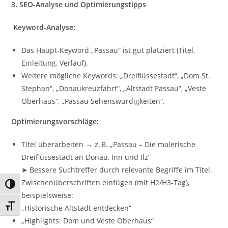
3. SEO-Analyse und Optimierungstipps
Keyword-Analyse:
Das Haupt-Keyword „Passau“ ist gut platziert (Titel,
Einleitung, Verlauf).
Weitere mögliche Keywords: „Dreiflüssestadt“, „Dom St.
Stephan“, „Donaukreuzfahrt“, „Altstadt Passau“, „Veste
Oberhaus“, „Passau Sehenswürdigkeiten“.
Optimierungsvorschläge:
Titel überarbeiten → z. B. „Passau – Die malerische
Dreiflüssestadt an Donau, Inn und Ilz“
➤ Bessere Suchtreffer durch relevante Begriffe im Titel.
Zwischenüberschriften einfügen (mit H2/H3-Tag),
Umschalten auf hohe Kontraste
beispielsweise:
Schrift vergrößern
„Historische Altstadt entdecken“
„Highlights: Dom und Veste Oberhaus“