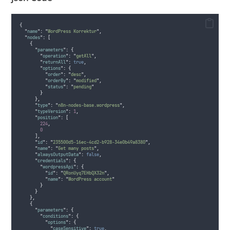
{
"
name
"
:
"
WordPress Korrektur
"
,
"
nodes
"
:
[
{
"
parameters
"
:
{
"
operation
"
:
"
getAll
"
,
"
returnAll
"
:
true
,
"
options
"
:
{
"
order
"
:
"
desc
"
,
"
orderBy
"
:
"
modified
"
,
"
status
"
:
"
pending
"
}
},
"
type
"
:
"
n8n-nodes-base.wordpress
"
,
"
typeVersion
"
:
1
,
"
position
"
:
[
224
,
0
],
"
id
"
:
"
235500d5-16ec-4cd2-b928-34e0b49a8380
"
,
"
name
"
:
"
Get many posts
"
,
"
alwaysOutputData
"
:
false
,
"
credentials
"
:
{
"
wordpressApi
"
:
{
"
id
"
:
"
QRonUyq7EHbQX32n
"
,
"
name
"
:
"
WordPress account
"
}
}
},
{
"
parameters
"
:
{
"
conditions
"
:
{
"
options
"
:
{
"
caseSensitive
"
:
true
,