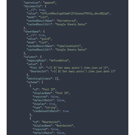
"
operation
"
:
"
append
"
,
"
documentId
"
:
{
"
__rl
"
:
true
,
"
value
"
:
"
1FPLcvKRavZvgdtXamFJ3Td1axmz7PVVIp_dkvuRQ1qU
"
,
"
mode
"
:
"
list
"
,
"
cachedResultName
"
:
"
Korrekturid
"
,
"
cachedResultUrl
"
:
"
Google Sheets Datei
"
},
"
sheetName
"
:
{
"
__rl
"
:
true
,
"
value
"
:
"
gid=0
"
,
"
mode
"
:
"
list
"
,
"
cachedResultName
"
:
"
Tabellenblatt1
"
,
"
cachedResultUrl
"
:
"
Google Sheets Datei
"
},
"
columns
"
:
{
"
mappingMode
"
:
"
defineBelow
"
,
"
value
"
:
{
"
Post ID
"
:
"
={{ $('Get many posts').item.json.id }}
"
,
"
Bearbeitet
"
:
"
={{ $('Get many posts').item.json.date }}
"
},
"
matchingColumns
"
:
[],
"
schema
"
:
[
{
"
id
"
:
"
Post ID
"
,
"
displayName
"
:
"
Post ID
"
,
"
required
"
:
false
,
"
defaultMatch
"
:
false
,
"
display
"
:
true
,
"
type
"
:
"
string
"
,
"
canBeUsedToMatch
"
:
true
},
{
"
id
"
:
"
Bearbeitet
"
,
"
displayName
"
:
"
Bearbeitet
"
,
"
required
"
:
false
,
"
defaultMatch
"
:
false
,