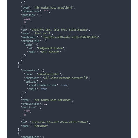
}
},
"
type
"
:
"
n8n-nodes-base.emailSend
"
,
"
typeVersion
"
:
2.1
,
"
position
"
:
[
1520
,
0
],
"
id
"
:
"
98181791-0b4a-436b-87e0-3a72c45ca8a6
"
,
"
name
"
:
"
Send email
"
,
"
webhookId
"
:
"
f3ac89d6-6d30-4eb7-acb8-d19bb06cfd44
"
,
"
credentials
"
:
{
"
smtp
"
:
{
"
id
"
:
"
PaWQwwmqGU1ge0dA
"
,
"
name
"
:
"
SMTP account
"
}
}
},
{
"
parameters
"
:
{
"
mode
"
:
"
markdownToHtml
"
,
"
markdown
"
:
"
={{ $json.message.content }}
"
,
"
options
"
:
{
"
simplifiedAutoLink
"
:
true
,
"
emoji
"
:
true
}
},
"
type
"
:
"
n8n-nodes-base.markdown
"
,
"
typeVersion
"
:
1
,
"
position
"
:
[
1296
,
0
],
"
id
"
:
"
7c95c439-b144-47f2-9e3e-e88fcc170aad
"
,
"
name
"
:
"
Markdown
"
},
{
"
parameters
"
:
{