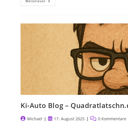
KI
Weiterlesen
Seemann
Und
KI
Geschichte
Ki-Auto Blog – Quadratlatschn
Beitrags-
Beitrag
Beitrags-
Michael
17. August 2025
0 Kommentare
Autor:
veröffentlicht:
Kommentare: