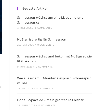
Neueste Artikel
Schneespur wächst um eine Livedemo und
Schneespur.cz
4. JULI 2026
/
0 COMMENTS
NoSign ist fertig für Schneespur
22. JUNI 2026
/
0 COMMENTS
Schneespur wächst und bekommt NoSign sowie
RIPtokens.com
9. JUNI 2026
/
0 COMMENTS
Wie aus einem 5 Minuten Gespräch Schneespur
wurde
h
27. MAI 2026
/
0 COMMENTS
Donau2Space.de – mein größter Fail bisher
22. APRIL 2026
/
0 COMMENTS