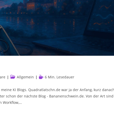
Beitrags-
Lesedauer:
are
Allgemein
6 Min. Lesedauer
Kategorie:
um meine KI Blogs. Quadratlatschn.de war ja der Anfang, kurz danac
ter schon der nächste Blog - Bananenschwein.de. Von der Art sind
8n Workflow,…