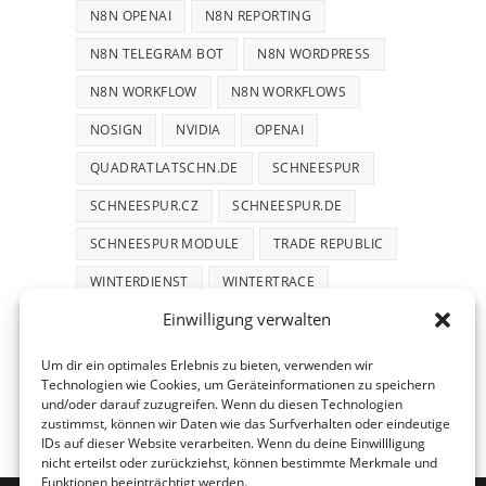
N8N OPENAI
N8N REPORTING
N8N TELEGRAM BOT
N8N WORDPRESS
N8N WORKFLOW
N8N WORKFLOWS
NOSIGN
NVIDIA
OPENAI
QUADRATLATSCHN.DE
SCHNEESPUR
SCHNEESPUR.CZ
SCHNEESPUR.DE
SCHNEESPUR MODULE
TRADE REPUBLIC
WINTERDIENST
WINTERTRACE
Einwilligung verwalten
WINTERTRACE.COM
WORDPRESS
WORDPRESS PLUGIN
Um dir ein optimales Erlebnis zu bieten, verwenden wir
Technologien wie Cookies, um Geräteinformationen zu speichern
und/oder darauf zuzugreifen. Wenn du diesen Technologien
zustimmst, können wir Daten wie das Surfverhalten oder eindeutige
IDs auf dieser Website verarbeiten. Wenn du deine Einwillligung
nicht erteilst oder zurückziehst, können bestimmte Merkmale und
Funktionen beeinträchtigt werden.