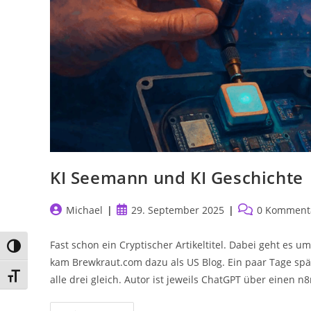
Grantler
Auf
Quadratlatschn.de
Seinen
Ersten
Roman
Schreibt
KI Seemann und KI Geschichte
Beitrags-
Beitrag
Beitrags-
Michael
29. September 2025
0 Komment
Autor:
veröffentlicht:
Kommentare:
Fast schon ein Cryptischer Artikeltitel. Dabei geht es 
Umschalten auf hohe Kontraste
kam Brewkraut.com dazu als US Blog. Ein paar Tage spä
Schrift vergrößern
alle drei gleich. Autor ist jeweils ChatGPT über einen n