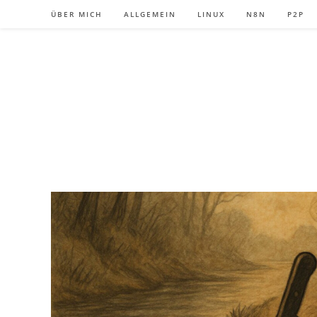
Zum
ÜBER MICH
ALLGEMEIN
LINUX
N8N
P2P
Inhalt
springen