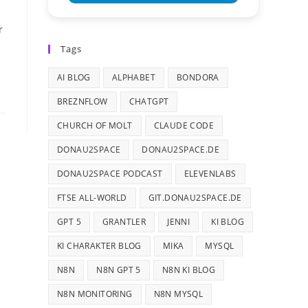
r
Tags
AI BLOG
ALPHABET
BONDORA
BREZNFLOW
CHATGPT
CHURCH OF MOLT
CLAUDE CODE
DONAU2SPACE
DONAU2SPACE.DE
DONAU2SPACE PODCAST
ELEVENLABS
FTSE ALL-WORLD
GIT.DONAU2SPACE.DE
GPT 5
GRANTLER
JENNI
KI BLOG
KI CHARAKTER BLOG
MIKA
MYSQL
N8N
N8N GPT 5
N8N KI BLOG
N8N MONITORING
N8N MYSQL