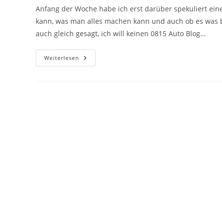
Anfang der Woche habe ich erst darüber spekuliert ei
kann, was man alles machen kann und auch ob es was br
auch gleich gesagt, ich will keinen 0815 Auto Blog…
Ki-
Weiterlesen
Auto
Blog
–
Quadratlatschn.de
–
Das
Experiment