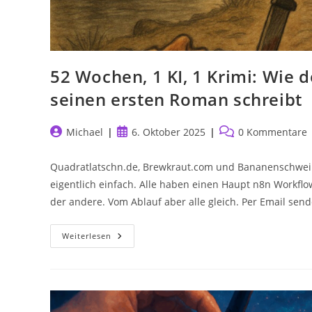
52 Wochen, 1 KI, 1 Krimi: Wie 
seinen ersten Roman schreibt
Beitrags-
Beitrag
Beitrags-
Michael
6. Oktober 2025
0 Kommentare
Autor:
veröffentlicht:
Kommentare:
Quadratlatschn.de, Brewkraut.com und Bananenschwein.
eigentlich einfach. Alle haben einen Haupt n8n Workflow
der andere. Vom Ablauf aber alle gleich. Per Email send
52
Weiterlesen
Wochen,
1
KI,
1
Krimi:
Wie
Der