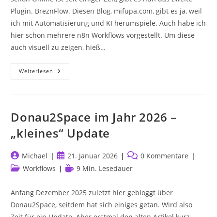
Plugin. BreznFlow. Diesen Blog, mifupa.com, gibt es ja, weil
ich mit Automatisierung und KI herumspiele. Auch habe ich
hier schon mehrere n8n Workflows vorgestellt. Um diese
auch visuell zu zeigen, hieß…
BreznFlow
Weiterlesen
WordPress
Plugin
–
N8n
Workflows
Visuell
Donau2Space im Jahr 2026 –
Darstellen
„kleines“ Update
Beitrags-
Beitrag
Beitrags-
Michael
21. Januar 2026
0 Kommentare
Autor:
veröffentlicht:
Kommentare:
Beitrags-
Lesedauer:
Workflows
9 Min. Lesedauer
Kategorie:
Anfang Dezember 2025 zuletzt hier gebloggt über
Donau2Space, seitdem hat sich einiges getan. Wird also
Zeit für ein Update. Aber erstmal den alten Artikel kurz