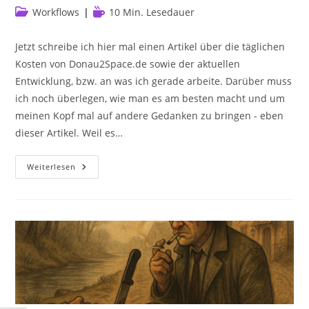
Autor:
veröffentlicht:
Kommentare:
Beitrags-
Lesedauer:
Workflows
10 Min. Lesedauer
Kategorie:
Jetzt schreibe ich hier mal einen Artikel über die täglichen
Kosten von Donau2Space.de sowie der aktuellen
Entwicklung, bzw. an was ich gerade arbeite. Darüber muss
ich noch überlegen, wie man es am besten macht und um
meinen Kopf mal auf andere Gedanken zu bringen - eben
dieser Artikel. Weil es…
Donau2Space.de
Weiterlesen
Tägliche
Kosten
&
Entwicklung