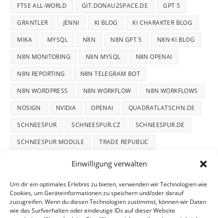
FTSE ALL-WORLD
GIT.DONAU2SPACE.DE
GPT 5
GRANTLER
JENNI
KI BLOG
KI CHARAKTER BLOG
MIKA
MYSQL
N8N
N8N GPT 5
N8N KI BLOG
N8N MONITORING
N8N MYSQL
N8N OPENAI
N8N REPORTING
N8N TELEGRAM BOT
N8N WORDPRESS
N8N WORKFLOW
N8N WORKFLOWS
NOSIGN
NVIDIA
OPENAI
QUADRATLATSCHN.DE
SCHNEESPUR
SCHNEESPUR.CZ
SCHNEESPUR.DE
SCHNEESPUR MODULE
TRADE REPUBLIC
WINTERDIENST
WINTERTRACE
WINTERTRACE.COM
Einwilligung verwalten
WORDPRESS
WORDPRESS PLUGIN
Um dir ein optimales Erlebnis zu bieten, verwenden wir Technologien wie
Cookies, um Geräteinformationen zu speichern und/oder darauf
zuzugreifen. Wenn du diesen Technologien zustimmst, können wir Daten
wie das Surfverhalten oder eindeutige IDs auf dieser Website