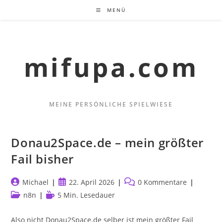
Zum
MENÜ
Inhalt
springen
mifupa.com
MEINE PERSÖNLICHE SPIELWIESE
Donau2Space.de – mein größter
Fail bisher
Beitrags-
Beitrag
Beitrags-
Michael
22. April 2026
0 Kommentare
Autor:
veröffentlicht:
Kommentare:
Beitrags-
Lesedauer:
n8n
5 Min. Lesedauer
Kategorie:
Also nicht Donau2Space.de selber ist mein größter Fail