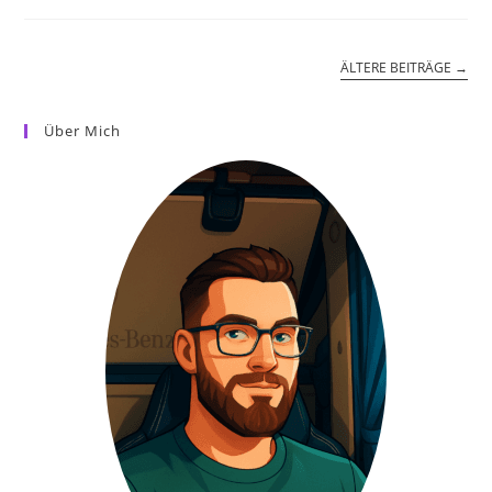
KI,
1
Krimi:
Wie
ÄLTERE BEITRÄGE
→
Der
Grantler
Auf
Quadratlatschn.de
Über Mich
Seinen
Ersten
Roman
Schreibt