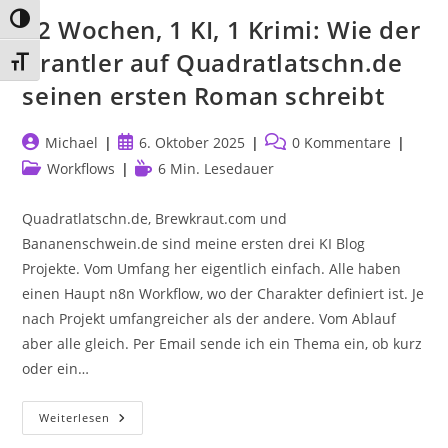
Umschalten auf hohe Kontraste
52 Wochen, 1 KI, 1 Krimi: Wie der
Grantler auf Quadratlatschn.de
Schrift vergrößern
seinen ersten Roman schreibt
Beitrags-
Beitrag
Beitrags-
Michael
6. Oktober 2025
0 Kommentare
Autor:
veröffentlicht:
Kommentare:
Beitrags-
Lesedauer:
Workflows
6 Min. Lesedauer
Kategorie:
Quadratlatschn.de, Brewkraut.com und
Bananenschwein.de sind meine ersten drei KI Blog
Projekte. Vom Umfang her eigentlich einfach. Alle haben
einen Haupt n8n Workflow, wo der Charakter definiert ist. Je
nach Projekt umfangreicher als der andere. Vom Ablauf
aber alle gleich. Per Email sende ich ein Thema ein, ob kurz
oder ein…
52
Weiterlesen
Wochen,
1