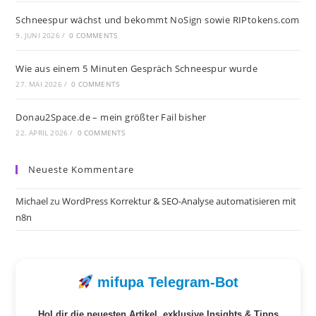
Schneespur wächst und bekommt NoSign sowie RIPtokens.com
9. JUNI 2026
/
0 COMMENTS
Wie aus einem 5 Minuten Gespräch Schneespur wurde
27. MAI 2026
/
0 COMMENTS
Donau2Space.de – mein größter Fail bisher
22. APRIL 2026
/
0 COMMENTS
Neueste Kommentare
Michael
zu
WordPress Korrektur & SEO-Analyse automatisieren mit
n8n
mifupa Telegram-Bot
Hol dir die neuesten Artikel, exklusive Insights & Tipps