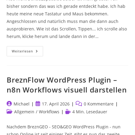
bisher sondern das was ich gerade entdeckt habe. Ich hab
heute meine neue Tastatur und Maus bekommen.
Angeschlossen und natürlich muss man die dann auch
ausprobieren. Wie ist das Scrollen, Tippen... ich scrolle also
herum, klicke herum und lande dann in der…
Donau2Space.de
Weiterlesen
–
Mein
Größter
Fail
Bisher
BreznFlow WordPress Plugin –
n8n Workflows visuell darstellen
Beitrags-
Beitrag
Beitrags-
Michael
17. April 2026
0 Kommentare
Autor:
veröffentlicht:
Kommentare:
Beitrags-
Lesedauer:
Allgemein
/
Workflows
4 Min. Lesedauer
Kategorie:
Nachdem BreznGEO - SEO&GEO WordPress Plugin - nun
schon Online ist seit einiger Zeit, gibt es nun das zweite