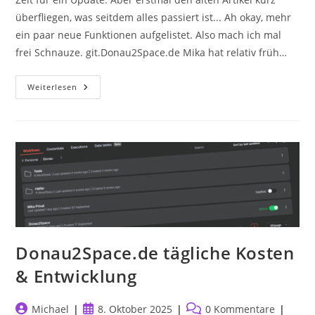
überfliegen, was seitdem alles passiert ist... Ah okay, mehr
ein paar neue Funktionen aufgelistet. Also mach ich mal
frei Schnauze. git.Donau2Space.de Mika hat relativ früh…
Donau2Space
Weiterlesen
Im
Jahr
2026
–
„kleines“
Update
Donau2Space.de tägliche Kosten
& Entwicklung
Beitrags-
Beitrag
Beitrags-
Michael
8. Oktober 2025
0 Kommentare