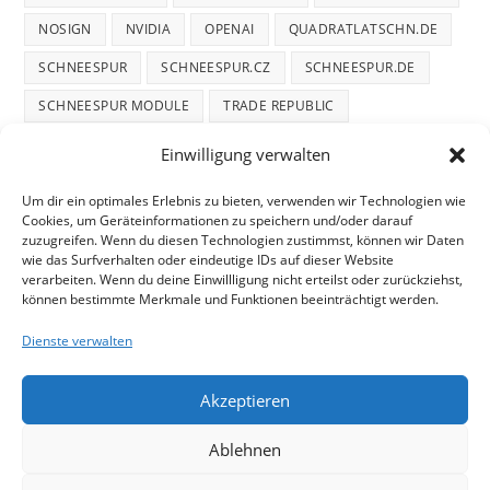
NOSIGN
NVIDIA
OPENAI
QUADRATLATSCHN.DE
SCHNEESPUR
SCHNEESPUR.CZ
SCHNEESPUR.DE
SCHNEESPUR MODULE
TRADE REPUBLIC
WINTERDIENST
WINTERTRACE
WINTERTRACE.COM
Einwilligung verwalten
WORDPRESS
WORDPRESS PLUGIN
Um dir ein optimales Erlebnis zu bieten, verwenden wir Technologien wie
Cookies, um Geräteinformationen zu speichern und/oder darauf
zuzugreifen. Wenn du diesen Technologien zustimmst, können wir Daten
wie das Surfverhalten oder eindeutige IDs auf dieser Website
verarbeiten. Wenn du deine Einwillligung nicht erteilst oder zurückziehst,
können bestimmte Merkmale und Funktionen beeinträchtigt werden.
START
DATENSCHUTZ
TELEGRAM DATENSCHUTZ
Dienste verwalten
COOKIE-RICHTLINIE
IMPRESSUM
Akzeptieren
mifupa Stube
– Projektschmiede für Technik, KI &
Ablehnen
Automatisierung.
Dazu gehören:
Quadratlatschn.de
(bayerischer Grant),