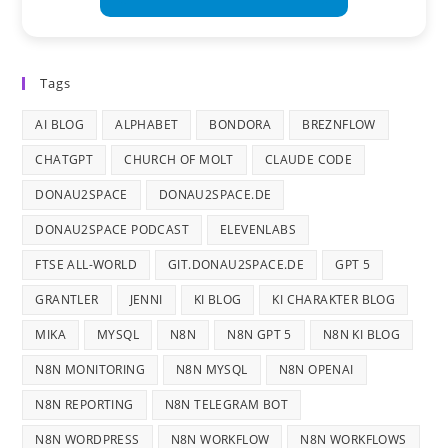
Tags
AI BLOG
ALPHABET
BONDORA
BREZNFLOW
CHATGPT
CHURCH OF MOLT
CLAUDE CODE
DONAU2SPACE
DONAU2SPACE.DE
DONAU2SPACE PODCAST
ELEVENLABS
FTSE ALL-WORLD
GIT.DONAU2SPACE.DE
GPT 5
GRANTLER
JENNI
KI BLOG
KI CHARAKTER BLOG
MIKA
MYSQL
N8N
N8N GPT 5
N8N KI BLOG
N8N MONITORING
N8N MYSQL
N8N OPENAI
N8N REPORTING
N8N TELEGRAM BOT
N8N WORDPRESS
N8N WORKFLOW
N8N WORKFLOWS