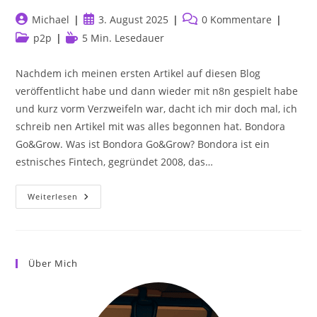
Beitrags-
Beitrag
Beitrags-
Michael
3. August 2025
0 Kommentare
Autor:
veröffentlicht:
Kommentare:
Beitrags-
Lesedauer:
p2p
5 Min. Lesedauer
Kategorie:
Nachdem ich meinen ersten Artikel auf diesen Blog
veröffentlicht habe und dann wieder mit n8n gespielt habe
und kurz vorm Verzweifeln war, dacht ich mir doch mal, ich
schreib nen Artikel mit was alles begonnen hat. Bondora
Go&Grow. Was ist Bondora Go&Grow? Bondora ist ein
estnisches Fintech, gegründet 2008, das…
Bondora:
Weiterlesen
Der
Start
Über Mich