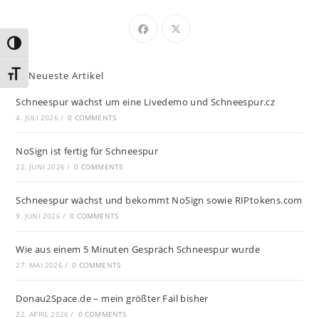
Umschalten auf hohe Kontraste
Schrift vergrößern
Neueste Artikel
Schneespur wächst um eine Livedemo und Schneespur.cz
4. JULI 2026
/
0 COMMENTS
NoSign ist fertig für Schneespur
22. JUNI 2026
/
0 COMMENTS
Schneespur wächst und bekommt NoSign sowie RIPtokens.com
9. JUNI 2026
/
0 COMMENTS
Wie aus einem 5 Minuten Gespräch Schneespur wurde
27. MAI 2026
/
0 COMMENTS
Donau2Space.de – mein größter Fail bisher
22. APRIL 2026
/
0 COMMENTS