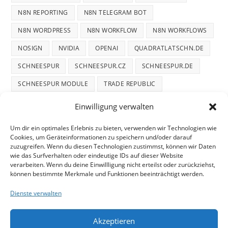
N8N REPORTING
N8N TELEGRAM BOT
N8N WORDPRESS
N8N WORKFLOW
N8N WORKFLOWS
NOSIGN
NVIDIA
OPENAI
QUADRATLATSCHN.DE
SCHNEESPUR
SCHNEESPUR.CZ
SCHNEESPUR.DE
SCHNEESPUR MODULE
TRADE REPUBLIC
WINTERDIENST
WINTERTRACE
WINTERTRACE.COM
Einwilligung verwalten
WORDPRESS
WORDPRESS PLUGIN
Um dir ein optimales Erlebnis zu bieten, verwenden wir Technologien wie
Cookies, um Geräteinformationen zu speichern und/oder darauf
zuzugreifen. Wenn du diesen Technologien zustimmst, können wir Daten
wie das Surfverhalten oder eindeutige IDs auf dieser Website
verarbeiten. Wenn du deine Einwillligung nicht erteilst oder zurückziehst,
können bestimmte Merkmale und Funktionen beeinträchtigt werden.
START
DATENSCHUTZ
TELEGRAM DATENSCHUTZ
Dienste verwalten
COOKIE-RICHTLINIE
IMPRESSUM
Akzeptieren