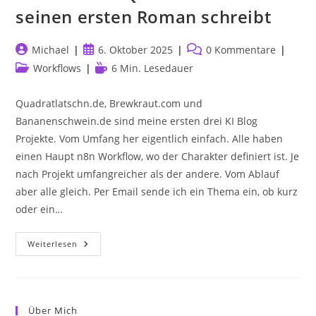
seinen ersten Roman schreibt
Beitrags-
Beitrag
Beitrags-
Michael
6. Oktober 2025
0 Kommentare
Autor:
veröffentlicht:
Kommentare:
Beitrags-
Lesedauer:
Workflows
6 Min. Lesedauer
Kategorie:
Quadratlatschn.de, Brewkraut.com und
Bananenschwein.de sind meine ersten drei KI Blog
Projekte. Vom Umfang her eigentlich einfach. Alle haben
einen Haupt n8n Workflow, wo der Charakter definiert ist. Je
nach Projekt umfangreicher als der andere. Vom Ablauf
aber alle gleich. Per Email sende ich ein Thema ein, ob kurz
oder ein…
52
Weiterlesen
Wochen,
1
KI,
1
Krimi:
Wie
Über Mich
Der