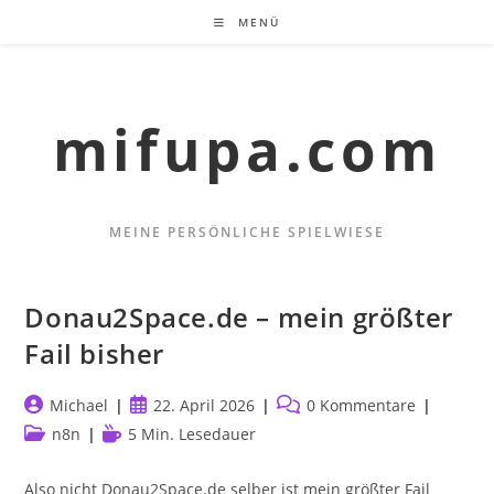
Zum
MENÜ
Inhalt
springen
mifupa.com
MEINE PERSÖNLICHE SPIELWIESE
Donau2Space.de – mein größter
Fail bisher
Beitrags-
Beitrag
Beitrags-
Michael
22. April 2026
0 Kommentare
Autor:
veröffentlicht:
Kommentare:
Beitrags-
Lesedauer:
n8n
5 Min. Lesedauer
Kategorie:
Also nicht Donau2Space.de selber ist mein größter Fail