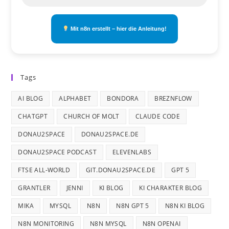
Mit n8n erstellt – hier die Anleitung!
Tags
AI BLOG
ALPHABET
BONDORA
BREZNFLOW
CHATGPT
CHURCH OF MOLT
CLAUDE CODE
DONAU2SPACE
DONAU2SPACE.DE
DONAU2SPACE PODCAST
ELEVENLABS
FTSE ALL-WORLD
GIT.DONAU2SPACE.DE
GPT 5
GRANTLER
JENNI
KI BLOG
KI CHARAKTER BLOG
MIKA
MYSQL
N8N
N8N GPT 5
N8N KI BLOG
N8N MONITORING
N8N MYSQL
N8N OPENAI