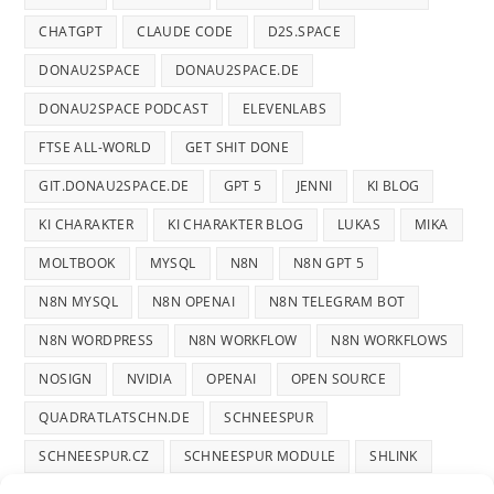
CHATGPT
CLAUDE CODE
D2S.SPACE
DONAU2SPACE
DONAU2SPACE.DE
DONAU2SPACE PODCAST
ELEVENLABS
FTSE ALL-WORLD
GET SHIT DONE
GIT.DONAU2SPACE.DE
GPT 5
JENNI
KI BLOG
KI CHARAKTER
KI CHARAKTER BLOG
LUKAS
MIKA
MOLTBOOK
MYSQL
N8N
N8N GPT 5
N8N MYSQL
N8N OPENAI
N8N TELEGRAM BOT
N8N WORDPRESS
N8N WORKFLOW
N8N WORKFLOWS
NOSIGN
NVIDIA
OPENAI
OPEN SOURCE
QUADRATLATSCHN.DE
SCHNEESPUR
SCHNEESPUR.CZ
SCHNEESPUR MODULE
SHLINK