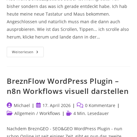
bisher sondern das was ich gerade entdeckt habe. Ich hab
heute meine neue Tastatur und Maus bekommen.
Angeschlossen und natürlich muss man die dann auch
ausprobieren. Wie ist das Scrollen, Tippen... ich scrolle also
herum, klicke herum und lande dann in der…
Donau2Space.de
Weiterlesen
–
Mein
Größter
Fail
Bisher
BreznFlow WordPress Plugin –
n8n Workflows visuell darstellen
Beitrags-
Beitrag
Beitrags-
Michael
17. April 2026
0 Kommentare
Autor:
veröffentlicht:
Kommentare:
Beitrags-
Lesedauer:
Allgemein
/
Workflows
4 Min. Lesedauer
Kategorie:
Nachdem BreznGEO - SEO&GEO WordPress Plugin - nun
schon Online ist seit einiger Zeit, gibt es nun das zweite