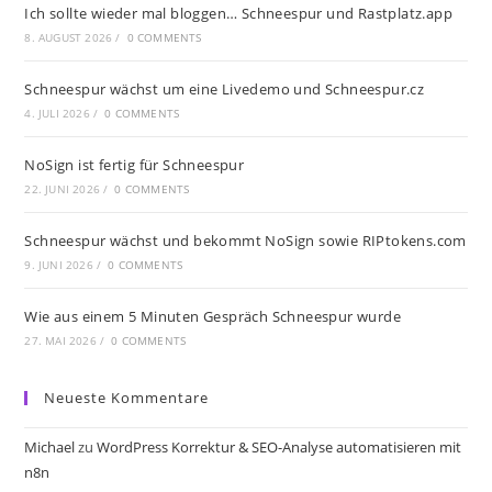
Ich sollte wieder mal bloggen… Schneespur und Rastplatz.app
8. AUGUST 2026
/
0 COMMENTS
Schneespur wächst um eine Livedemo und Schneespur.cz
4. JULI 2026
/
0 COMMENTS
NoSign ist fertig für Schneespur
22. JUNI 2026
/
0 COMMENTS
Schneespur wächst und bekommt NoSign sowie RIPtokens.com
9. JUNI 2026
/
0 COMMENTS
Wie aus einem 5 Minuten Gespräch Schneespur wurde
27. MAI 2026
/
0 COMMENTS
Neueste Kommentare
Michael
zu
WordPress Korrektur & SEO-Analyse automatisieren mit
n8n