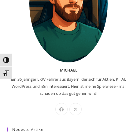
Umschalten auf hohe Kontraste
MICHAEL
Schrift vergrößern
Ein 36 jähriger LKW Fahrer aus Bayern, der sich für Aktien, KI, AI,
WordPress und n8n interessiert. Hier ist meine Spielwiese - mal
schauen ob das gut gehen wird!
Neueste Artikel