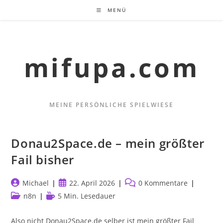
Zum
MENÜ
Inhalt
springen
mifupa.com
MEINE PERSÖNLICHE SPIELWIESE
Donau2Space.de – mein größter
Fail bisher
Beitrags-
Beitrag
Beitrags-
Michael
22. April 2026
0 Kommentare
Autor:
veröffentlicht:
Kommentare:
Beitrags-
Lesedauer:
n8n
5 Min. Lesedauer
Kategorie:
Also nicht Donau2Space.de selber ist mein größter Fail