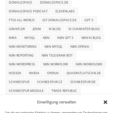
DONAU2SPACE
DONAU2SPACE.DE
DONAU2SPACE PODCAST
ELEVENLABS
FTSE ALL-WORLD
GIT.DONAU2SPACE.DE
GPT 5
GRANTLER
JENNI
KI BLOG
KI CHARAKTER BLOG
MIKA
MYSQL
N8N
N8N GPT 5
N8N KI BLOG
N8N MONITORING
N8N MYSQL
N8N OPENAI
N8N REPORTING
N8N TELEGRAM BOT
N8N WORDPRESS
N8N WORKFLOW
N8N WORKFLOWS
NOSIGN
NVIDIA
OPENAI
QUADRATLATSCHN.DE
SCHNEESPUR
SCHNEESPUR.CZ
SCHNEESPUR.DE
SCHNEESPUR MODULE
TRADE REPUBLIC
WINTERDIENST
WINTERTRACE
WINTERTRACE.COM
Einwilligung verwalten
WORDPRESS
WORDPRESS PLUGIN
Um dir ein optimales Erlebnis zu bieten, verwenden wir Technologien wie