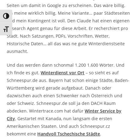
Seiten um damit in Google zu erscheinen. Das wäre billig.
Ich meine wirklich billig. Meine Variante… paar Städteseiten
Umschalten auf hohe Kontraste
und mein Kontingent ist voll. Den Claude hat einen eigenen
Research Agent genau für diese Arbeit. Er recherchiert pro
Schrift vergrößern
Stadt. Nach Satzungen, PDFs, Vorschriften, Wetter,
Historische Daten… all das was ne gute Winterdienstseite
ausmacht.
Und das werden dann schonmal 1.200 1.600 Wörter. Und
ich finde es gut.
Winterdienst vor Ort
– so sieht es auf
Schneespur.de aus. Bayern hat schon einige Städte, Baden-
Württemberg wird gerade aufgebaut. Danach oder
dazwischen auch einen Schwenker nach Österreich und
oder Schweiz. Schneespur.de soll ja den DACH Raum
abdecken. Wintertrace.com hat dafür
Winter Service by
City
. Gestartet mit Kanada, nun langsam die ersten
Amerikanischen Staaten. Und auch Schneespur.cz
bekommt eine
Handvoll Tschechische Städte
.