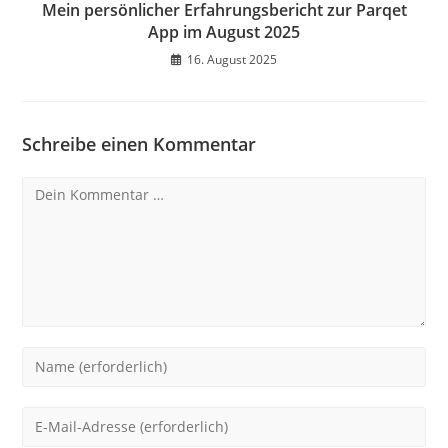
Mein persönlicher Erfahrungsbericht zur Parqet
App im August 2025
16. August 2025
Schreibe einen Kommentar
Kommentar
Gib
deinen
Namen
Gib
oder
deine