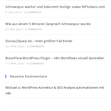
Schneespur wächst und bekommt NoSign sowie RIPtokens.com
9. JUNI 2026
/
0 COMMENTS
Wie aus einem 5 Minuten Gespräch Schneespur wurde
27. MAI 2026
/
0 COMMENTS
Donau2Space.de – mein größter Fail bisher
22. APRIL 2026
/
0 COMMENTS
BreznFlow WordPress Plugin – n8n Workflows visuell darstellen
17. APRIL 2026
/
0 COMMENTS
Neueste Kommentare
Michael
zu
WordPress Korrektur & SEO-Analyse automatisieren mit
n8n