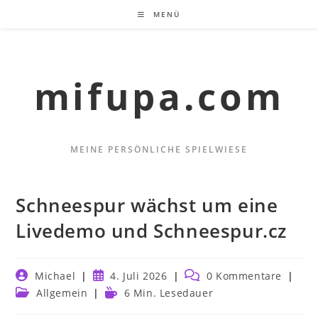
Zum
MENÜ
Inhalt
springen
mifupa.com
MEINE PERSÖNLICHE SPIELWIESE
Schneespur wächst um eine
Livedemo und Schneespur.cz
Beitrags-
Beitrag
Beitrags-
Michael
4. Juli 2026
0 Kommentare
Autor:
veröffentlicht:
Kommentare:
Beitrags-
Lesedauer:
Allgemein
6 Min. Lesedauer
Kategorie: