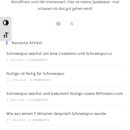
WordPress und n8n interessiert. Hier ist meine Spielwiese - mal
schauen ob das gut gehen wird!
Umschalten auf hohe Kontraste
Schrift vergrößern
Neueste Artikel
Schneespur wächst um eine Livedemo und Schneespur.cz
4. JULI 2026
/
0 COMMENTS
NoSign ist fertig für Schneespur
22. JUNI 2026
/
0 COMMENTS
Schneespur wächst und bekommt NoSign sowie RIPtokens.com
9. JUNI 2026
/
0 COMMENTS
Wie aus einem 5 Minuten Gespräch Schneespur wurde
27. MAI 2026
/
0 COMMENTS