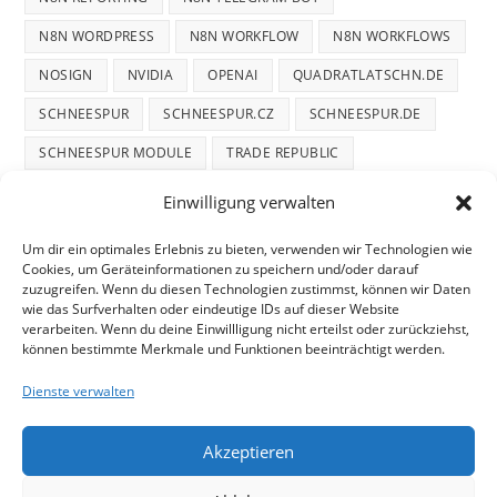
N8N WORDPRESS
N8N WORKFLOW
N8N WORKFLOWS
NOSIGN
NVIDIA
OPENAI
QUADRATLATSCHN.DE
SCHNEESPUR
SCHNEESPUR.CZ
SCHNEESPUR.DE
SCHNEESPUR MODULE
TRADE REPUBLIC
WINTERDIENST
WINTERTRACE
WINTERTRACE.COM
Einwilligung verwalten
WORDPRESS
WORDPRESS PLUGIN
Um dir ein optimales Erlebnis zu bieten, verwenden wir Technologien wie
Cookies, um Geräteinformationen zu speichern und/oder darauf
zuzugreifen. Wenn du diesen Technologien zustimmst, können wir Daten
wie das Surfverhalten oder eindeutige IDs auf dieser Website
verarbeiten. Wenn du deine Einwillligung nicht erteilst oder zurückziehst,
können bestimmte Merkmale und Funktionen beeinträchtigt werden.
START
DATENSCHUTZ
TELEGRAM DATENSCHUTZ
Dienste verwalten
COOKIE-RICHTLINIE
IMPRESSUM
Akzeptieren
mifupa Stube
– Projektschmiede für Technik, KI &