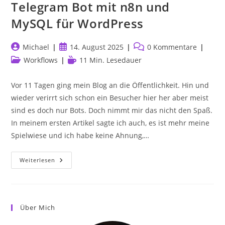
Telegram Bot mit n8n und
MySQL für WordPress
Beitrags-
Beitrag
Beitrags-
Michael
14. August 2025
0 Kommentare
Autor:
veröffentlicht:
Kommentare:
Beitrags-
Lesedauer:
Workflows
11 Min. Lesedauer
Kategorie:
Vor 11 Tagen ging mein Blog an die Öffentlichkeit. Hin und
wieder verirrt sich schon ein Besucher hier her aber meist
sind es doch nur Bots. Doch nimmt mir das nicht den Spaß.
In meinem ersten Artikel sagte ich auch, es ist mehr meine
Spielwiese und ich habe keine Ahnung,…
Erstelle
Weiterlesen
Deinen
Eigenen
Telegram
Bot
Mit
N8n
Über Mich
Und
MySQL
Für