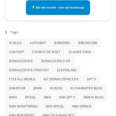
Mit n8n erstellt – hier die Anleitung!
Tags
AI BLOG
ALPHABET
BONDORA
BREZNFLOW
CHATGPT
CHURCH OF MOLT
CLAUDE CODE
DONAU2SPACE
DONAU2SPACE.DE
DONAU2SPACE PODCAST
ELEVENLABS
FTSE ALL-WORLD
GIT.DONAU2SPACE.DE
GPT 5
GRANTLER
JENNI
KI BLOG
KI CHARAKTER BLOG
MIKA
MYSQL
N8N
N8N GPT 5
N8N KI BLOG
N8N MONITORING
N8N MYSQL
N8N OPENAI
N8N REPORTING
N8N TELEGRAM BOT