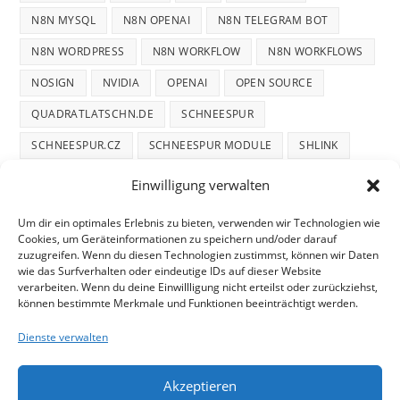
N8N MYSQL
N8N OPENAI
N8N TELEGRAM BOT
N8N WORDPRESS
N8N WORKFLOW
N8N WORKFLOWS
NOSIGN
NVIDIA
OPENAI
OPEN SOURCE
QUADRATLATSCHN.DE
SCHNEESPUR
SCHNEESPUR.CZ
SCHNEESPUR MODULE
SHLINK
TRADE REPUBLIC
WINTERDIENST
WINTERTRACE
Einwilligung verwalten
WINTERTRACE.COM
WORDPRESS
Um dir ein optimales Erlebnis zu bieten, verwenden wir Technologien wie
Cookies, um Geräteinformationen zu speichern und/oder darauf
zuzugreifen. Wenn du diesen Technologien zustimmst, können wir Daten
wie das Surfverhalten oder eindeutige IDs auf dieser Website
verarbeiten. Wenn du deine Einwillligung nicht erteilst oder zurückziehst,
können bestimmte Merkmale und Funktionen beeinträchtigt werden.
START
DATENSCHUTZ
TELEGRAM DATENSCHUTZ
Dienste verwalten
COOKIE-RICHTLINIE
IMPRESSUM
Akzeptieren