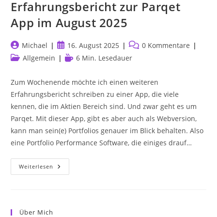
Erfahrungsbericht zur Parqet
App im August 2025
Beitrags-
Beitrag
Beitrags-
Michael
16. August 2025
0 Kommentare
Autor:
veröffentlicht:
Kommentare:
Beitrags-
Lesedauer:
Allgemein
6 Min. Lesedauer
Kategorie:
Zum Wochenende möchte ich einen weiteren
Erfahrungsbericht schreiben zu einer App, die viele
kennen, die im Aktien Bereich sind. Und zwar geht es um
Parqet. Mit dieser App, gibt es aber auch als Webversion,
kann man sein(e) Portfolios genauer im Blick behalten. Also
eine Portfolio Performance Software, die einiges drauf…
Mein
Weiterlesen
Persönlicher
Erfahrungsbericht
Zur
Parqet
App
Im
Über Mich
August