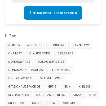
Mit n8n erstellt – hier die Anleitung!
Tags
AI BLOG
ALPHABET
BONDORA
BREZNFLOW
CHATGPT
CLAUDE CODE
D2S.SPACE
DONAU2SPACE
DONAU2SPACE.DE
DONAU2SPACE PODCAST
ELEVENLABS
FTSE ALL-WORLD
GET SHIT DONE
GIT.DONAU2SPACE.DE
GPT 5
JENNI
KI BLOG
KI CHARAKTER
KI CHARAKTER BLOG
LUKAS
MIKA
MOLTBOOK
MYSQL
N8N
N8N GPT 5