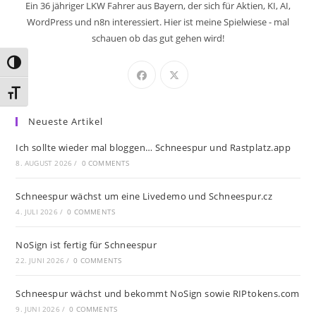
Ein 36 jähriger LKW Fahrer aus Bayern, der sich für Aktien, KI, AI,
WordPress und n8n interessiert. Hier ist meine Spielwiese - mal
schauen ob das gut gehen wird!
Umschalten auf hohe Kontraste
Schrift vergrößern
Neueste Artikel
Ich sollte wieder mal bloggen… Schneespur und Rastplatz.app
8. AUGUST 2026
/
0 COMMENTS
Schneespur wächst um eine Livedemo und Schneespur.cz
4. JULI 2026
/
0 COMMENTS
NoSign ist fertig für Schneespur
22. JUNI 2026
/
0 COMMENTS
Schneespur wächst und bekommt NoSign sowie RIPtokens.com
9. JUNI 2026
/
0 COMMENTS