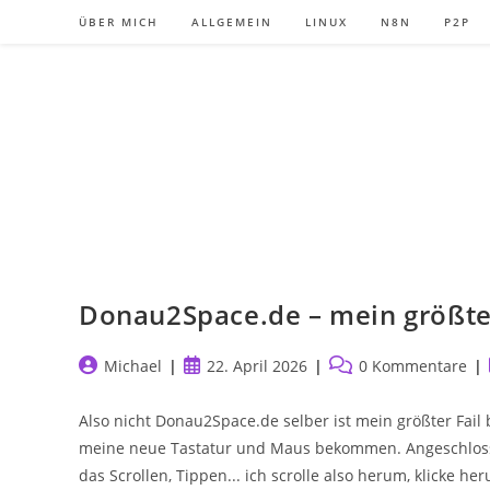
Zum
ÜBER MICH
ALLGEMEIN
LINUX
N8N
P2P
Inhalt
springen
Donau2Space.de – mein größter
Beitrags-
Beitrag
Beitrags-
Michael
22. April 2026
0 Kommentare
Autor:
veröffentlicht:
Kommentare:
Also nicht Donau2Space.de selber ist mein größter Fail
meine neue Tastatur und Maus bekommen. Angeschlosse
das Scrollen, Tippen... ich scrolle also herum, klicke 