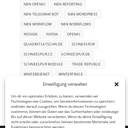
N8N OPENAI
N8N REPORTING
N8N TELEGRAM BOT
N8N WORDPRESS
N8N WORKFLOW
N8N WORKFLOWS
NOSIGN
NVIDIA
OPENAI
QUADRATLATSCHN.DE
SCHNEESPUR
SCHNEESPUR.CZ
SCHNEESPUR.DE
SCHNEESPUR MODULE
TRADE REPUBLIC
WINTERDIENST
WINTERTRACE
Einwilligung verwalten
WINTERTRACE.COM
WORDPRESS
WORDPRESS PLUGIN
Um dir ein optimales Erlebnis zu bieten, verwenden wir
Technologien wie Cookies, um Geräteinformationen zu speichern
und/oder darauf zuzugreifen. Wenn du diesen Technologien
zustimmst, können wir Daten wie das Surfverhalten oder eindeutige
IDs auf dieser Website verarbeiten. Wenn du deine Einwillligung
nicht erteilst oder zurückziehst, können bestimmte Merkmale und
Funktionen beeinträchtigt werden.