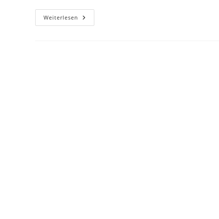
Donau2Space.de
Weiterlesen
–
Mein
Größter
Fail
Bisher