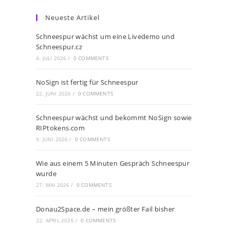
Neueste Artikel
Schneespur wächst um eine Livedemo und
Schneespur.cz
4. JULI 2026
/
0 COMMENTS
NoSign ist fertig für Schneespur
22. JUNI 2026
/
0 COMMENTS
Schneespur wächst und bekommt NoSign sowie
RIPtokens.com
9. JUNI 2026
/
0 COMMENTS
Wie aus einem 5 Minuten Gespräch Schneespur
wurde
27. MAI 2026
/
0 COMMENTS
Donau2Space.de – mein größter Fail bisher
22. APRIL 2026
/
0 COMMENTS