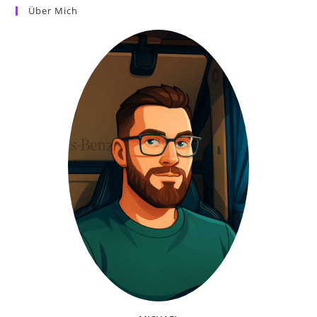
Wie
Über Mich
Der
Grantler
Auf
Quadratlatschn.de
Seinen
Ersten
Roman
Schreibt