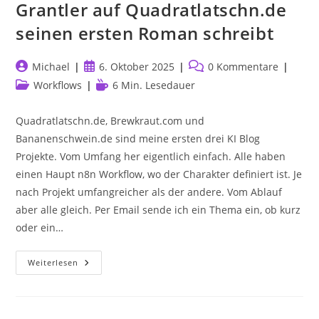
Grantler auf Quadratlatschn.de
seinen ersten Roman schreibt
Beitrags-
Beitrag
Beitrags-
Michael
6. Oktober 2025
0 Kommentare
Autor:
veröffentlicht:
Kommentare:
Beitrags-
Lesedauer:
Workflows
6 Min. Lesedauer
Kategorie:
Quadratlatschn.de, Brewkraut.com und
Bananenschwein.de sind meine ersten drei KI Blog
Projekte. Vom Umfang her eigentlich einfach. Alle haben
einen Haupt n8n Workflow, wo der Charakter definiert ist. Je
nach Projekt umfangreicher als der andere. Vom Ablauf
aber alle gleich. Per Email sende ich ein Thema ein, ob kurz
oder ein…
52
Weiterlesen
Wochen,
1
KI,
1
Krimi: