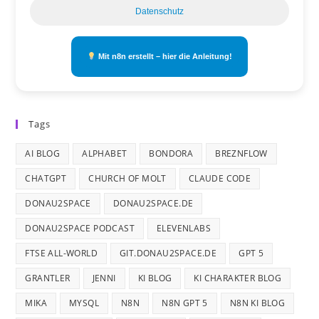
Datenschutz
Mit n8n erstellt – hier die Anleitung!
Tags
AI BLOG
ALPHABET
BONDORA
BREZNFLOW
CHATGPT
CHURCH OF MOLT
CLAUDE CODE
DONAU2SPACE
DONAU2SPACE.DE
DONAU2SPACE PODCAST
ELEVENLABS
FTSE ALL-WORLD
GIT.DONAU2SPACE.DE
GPT 5
GRANTLER
JENNI
KI BLOG
KI CHARAKTER BLOG
MIKA
MYSQL
N8N
N8N GPT 5
N8N KI BLOG