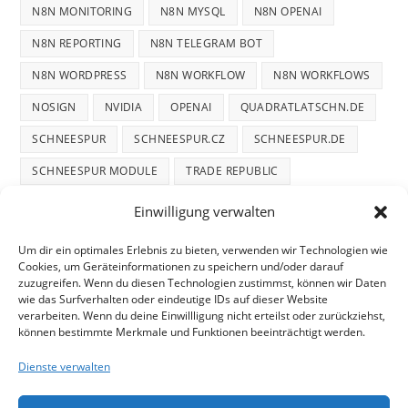
N8N MONITORING
N8N MYSQL
N8N OPENAI
N8N REPORTING
N8N TELEGRAM BOT
N8N WORDPRESS
N8N WORKFLOW
N8N WORKFLOWS
NOSIGN
NVIDIA
OPENAI
QUADRATLATSCHN.DE
SCHNEESPUR
SCHNEESPUR.CZ
SCHNEESPUR.DE
SCHNEESPUR MODULE
TRADE REPUBLIC
WINTERDIENST
WINTERTRACE
WINTERTRACE.COM
Einwilligung verwalten
WORDPRESS
WORDPRESS PLUGIN
Um dir ein optimales Erlebnis zu bieten, verwenden wir Technologien wie
Cookies, um Geräteinformationen zu speichern und/oder darauf
zuzugreifen. Wenn du diesen Technologien zustimmst, können wir Daten
wie das Surfverhalten oder eindeutige IDs auf dieser Website
verarbeiten. Wenn du deine Einwillligung nicht erteilst oder zurückziehst,
können bestimmte Merkmale und Funktionen beeinträchtigt werden.
START
DATENSCHUTZ
TELEGRAM DATENSCHUTZ
Dienste verwalten
COOKIE-RICHTLINIE
IMPRESSUM