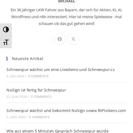
MICHAEL
Ein 36 jähriger LKW Fahrer aus Bayern, der sich für Aktien, KI, AI,
WordPress und n8n interessiert. Hier ist meine Spielwiese - mal
schauen ob das gut gehen wird!
Umschalten auf hohe Kontraste
Schrift vergrößern
Neueste Artikel
Schneespur wächst um eine Livedemo und Schneespur.cz
4. JULI 2026
/
0 COMMENTS
NoSign ist fertig für Schneespur
22. JUNI 2026
/
0 COMMENTS
Schneespur wächst und bekommt NoSign sowie RIPtokens.com
9. JUNI 2026
/
0 COMMENTS
Wie aus einem 5 Minuten Gespräch Schneespur wurde